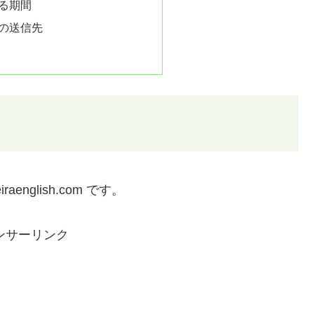
る期間
の送信先
raenglish.com です。
ンサーリンク